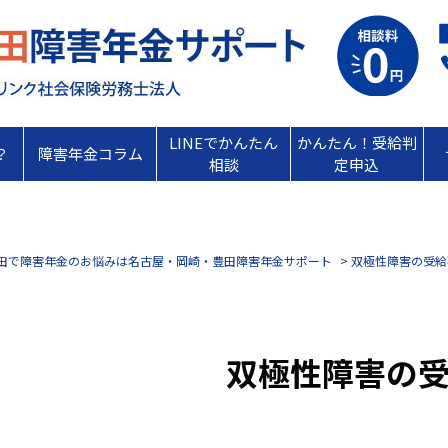
LINEでかんたん
かんたん！受給判
？
障害年金コラム
相談
定申込
田で障害年金のお悩みは名古屋・岡崎・豊田障害年金サポート
双極性障害の受給
双極性障害の