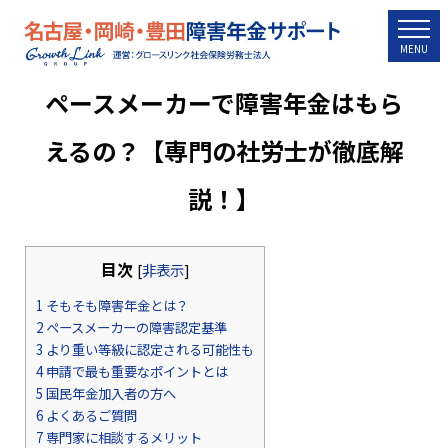
togg
MENU
ペースメーカーで障害年金はもら
えるの？【専門の社労士が徹底解
説！】
目次
[
非表示
]
1
そもそも障害年金とは？
2
ペースメーカーの障害認定基準
3
より重い等級に認定される可能性も
4
申請で最も重要なポイントとは
5
国民年金加入者の方へ
6
よくあるご質問
7
専門家に相談するメリット